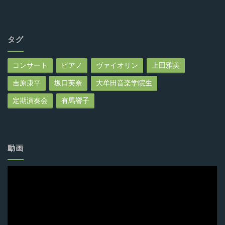
タグ
コンサート
ピアノ
ヴァイオリン
上田雅美
吉原康平
坂口芙奈
大牟田音楽学院生
定期演奏会
有馬響子
動画
動
画
プ
レ