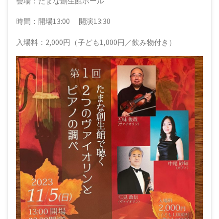
会場：たまな創生館ホール
ト･
時間：開場13:00 開演13:30
ギ
タ
入場料：2,000円（子ども1,000円／飲み物付き）
ー
(福
岡
県
大
牟
田
市)