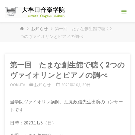
Skip
大
to
牟
content
田
HOME
お知らせ
第一回 たまな創生館で聴く2
音
つのヴァイオリンとピアノの調べ
楽
学
院
第一回 たまな創生館で聴く2つの
-ピ
ヴァイオリンとピアノの調べ
ア
OOMUTA
お知らせ
2023年10月30日
ノ
教
当学院ヴァイオリン講師、江見政信先生出演のコンサー
室･
トです。
フ
ル
日時：2023.11/5（日）
ー