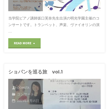
ト･
ギ
当学院ピアノ講師坂口芙奈先生出演の明光学園主催のコ
タ
ンサートです。トランペット、声楽、ヴァイオリンの演
ー
…
(福
岡
"Joint
READ MORE
県
Concert
大
牟
in
田
ショパンを巡る旅 vol.1
大
市)
牟
OOMUTA
田"
コンサート
2019年8月15日