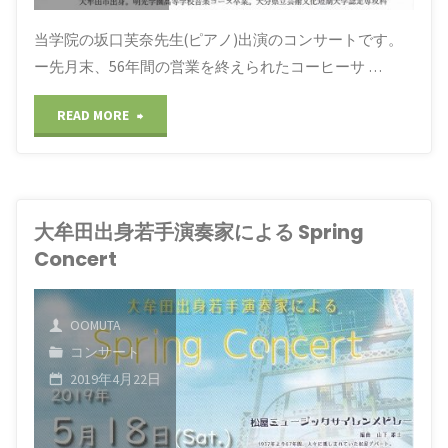
vol.1"
当学院の坂口芙奈先生(ピアノ)出演のコンサートです。
ー先月末、56年間の営業を終えられたコーヒーサ …
"PIANO
READ MORE
CONCERT"
大牟田出身若手演奏家による Spring
Concert
OOMUTA
コンサート
2019年4月22日