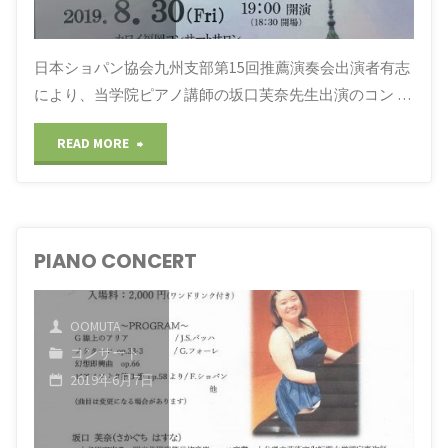
日本ショパン協会九州支部第15回推薦演奏会出演者有志
により、当学院ピアノ講師の坂口芙奈先生出演のコン …
"シ
READ MORE
ョ
パ
PIANO CONCERT
ン
を
OOMUTA
巡
コンサート
2019年6月7日
る
旅