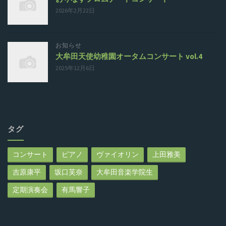
2026年2月22日
お知らせ
大牟田天使幼稚園オータムコンサート vol.4
2025年12月6日
タグ
コンサート
ピアノ
ヴァイオリン
上田雅美
吉原康平
坂口芙奈
大牟田音楽学院生
定期演奏会
有馬響子