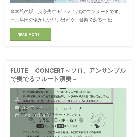
当学院の坂口芙奈先生(ピアノ)出演のコンサートです。
ー大牟田の懐かしい思い出が今、音楽で蘇るー 松 …
"大
READ MORE
牟
田
FLUTE CONCERT～ソロ、アンサンブル
出
で奏でるフルート演奏～
身
若
OOMUTA
コンサート
手
2019年2月14日
演