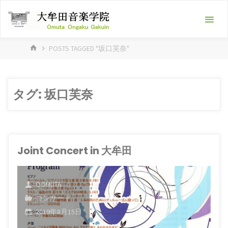
Skip
大
to
牟
content
田
HOME
POSTS TAGGED "坂口芙奈"
音
楽
学
タグ:
坂口芙奈
院
-ピ
ア
ノ
Joint Concert in 大牟田
教
室･
OOMUTA
フ
コンサート
ル
2019年8月15日
ー