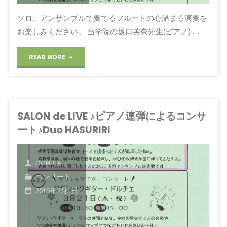
奏
ソロ、アンサンブルで奏でるフルートの心温まる演奏を
家
お楽しみください。 当学院の坂口芙奈先生(ピアノ) …
に
"FLUTE
READ MORE
よ
る
CONCERT
Spring
SALON de LIVE ♪ピアノ連弾によるコンサ
～
ート♪Duo HASURIRI
Concert"
ソ
ロ、
OOMUTA
コンサート
ア
2019年2月1日
ン
サ