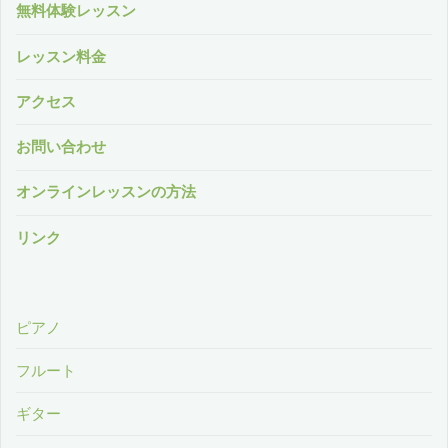
無料体験レッスン
ト
に
演
レッスン料金
よ
奏
アクセス
る
～"
お問い合わせ
コ
オンラインレッスンの方法
ン
リンク
サ
ー
ピアノ
ト
フルート
♪Duo
ギター
HASURIRI"