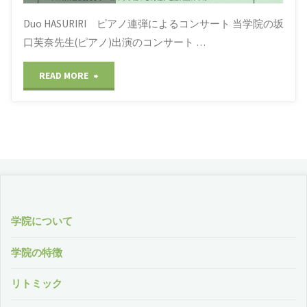
Duo HASURIRI ピアノ連弾によるコンサート 当学院の坂
ン
口芙奈先生(ピアノ)出演のコンサート …
ブ
"SALON
READ MORE
ル
de
で
LIVE
奏
♪
で
ピ
る
ア
学院について
フ
ノ
学院の特徴
ル
連
リトミック
ー
弾