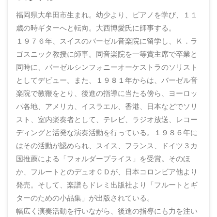
ト･
福岡県大牟田市生まれ。幼少より、ピアノを学び、１１
ギ
歳の時ギターへと転向。大西博愛氏に師事する。
タ
１９７６年、スイスのバーゼル音楽院に留学し、Ｋ．ラ
ー
ゴスニック教授に師事。同音楽院を一等賞主席で卒業と
(福
同時に、バーゼルシンフォニーオーケストラのソリスト
としてデビュー。また、１９８１年からは、バーゼル音
岡
楽院で教鞭をとり、後進の指導に当たる傍ら、ヨーロッ
県
パ各地、アメリカ、イスラエル、香港、日本などでソリ
大
スト、室内楽奏者として、テレビ、ラジオ放送、レコー
牟
ディングと活発な演奏活動を行っている。１９８６年に
田
はその活動が認められ、スイス、フランス、ドイツ３カ
市)
国推薦による「フォルダープライス」を受賞。そのほ
か、フルートとのデュオＣＤが、日本コロンビア他より
発売。そして、楽譜もドレミ出版社より「フルートとギ
ターのための小品集」が出版されている。
幅広く演奏活動を行いながら、後進の指導にも力を注い