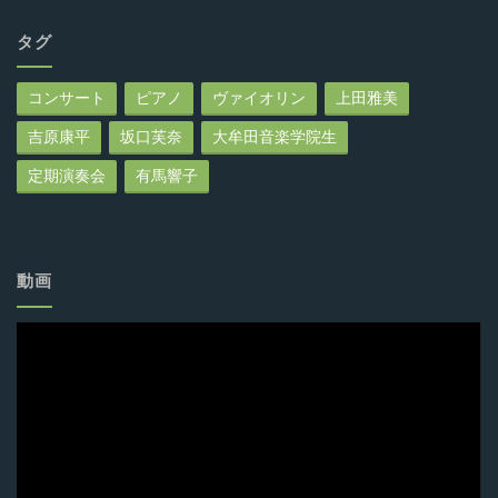
タグ
コンサート
ピアノ
ヴァイオリン
上田雅美
吉原康平
坂口芙奈
大牟田音楽学院生
定期演奏会
有馬響子
動画
動
画
プ
レ
ー
ヤ