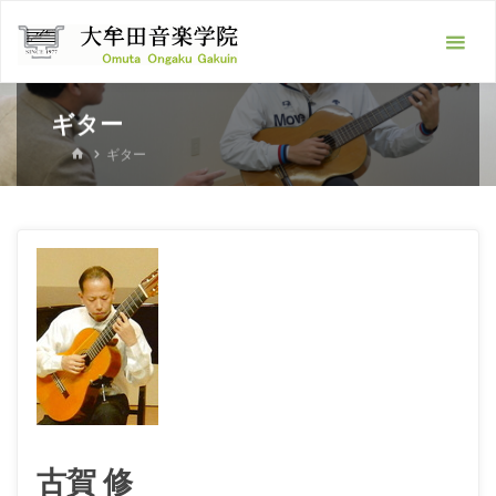
Skip
大
to
牟
content
田
音
ギター
楽
HOME
ギター
学
院
-ピ
ア
ノ
教
室･
フ
ル
古賀 修
ー