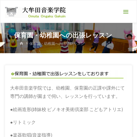
Skip
大
to
牟
content
田
音
保育園・幼稚園への出張レッスン
楽
HOME
保育園・幼稚園への出張レッスン
学
院
-ピ
ア
ノ
大牟田音楽学院では、幼稚園、保育園の正課や課外にて
専門の講師が園まで伺い、レッスンを行っています。
教
室･
●絵画造形(姉妹校 ピノキオ美術倶楽部 こどもアトリエ)
フ
●リトミック
ル
ー
●楽器歌唱(音楽指導)