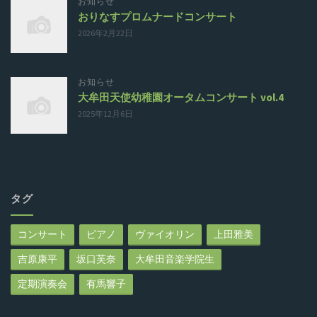
お知らせ
おりなすプロムナードコンサート
2026年2月22日
お知らせ
大牟田天使幼稚園オータムコンサート vol.4
2025年12月6日
タグ
コンサート
ピアノ
ヴァイオリン
上田雅美
吉原康平
坂口芙奈
大牟田音楽学院生
定期演奏会
有馬響子