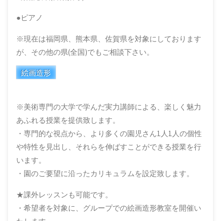
ト･
●ピアノ
ギ
タ
※現在は福岡県、熊本県、佐賀県を対象にしております
が、その他の県(全国)でもご相談下さい。
ー
(福
絵画造形
岡
県
※美術専門の大学で学んだ実力講師による、楽しく魅力
大
あふれる授業を提供致します。
牟
・専門的な視点から、より多くの園児さん1人1人の個性
田
や特性を見出し、それらを伸ばすことができる授業を行
市)
います。
・園のご要望に沿ったカリキュラムを設定致します。
★課外レッスンも可能です。
・希望者を対象に、グループでの絵画造形教室を開催い