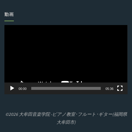
動画
動
画
プ
レ
ー
ヤ
ー
00:00
05:36
©2026 大牟田音楽学院 -ピアノ教室･フルート･ギター(福岡県
大牟田市)