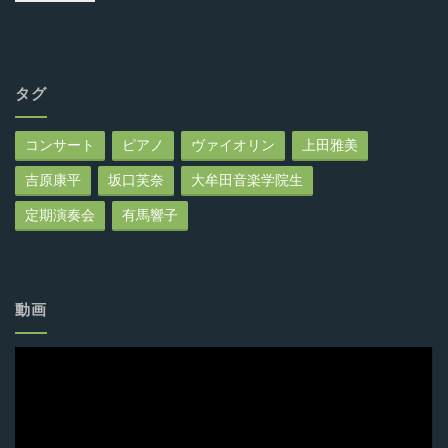
タグ
コンサート
ピアノ
ヴァイオリン
上田雅美
吉原康平
坂口芙奈
大牟田音楽学院生
定期演奏会
有馬響子
動画
動
画
プ
レ