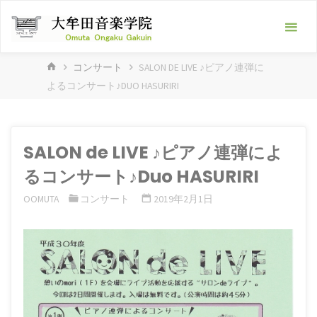
Skip
大
to
牟
content
田
HOME
コンサート
SALON DE LIVE ♪ピアノ連弾に
音
よるコンサート♪DUO HASURIRI
楽
学
院
SALON de LIVE ♪ピアノ連弾によ
-ピ
るコンサート♪Duo HASURIRI
ア
OOMUTA
コンサート
2019年2月1日
ノ
教
室･
フ
ル
ー