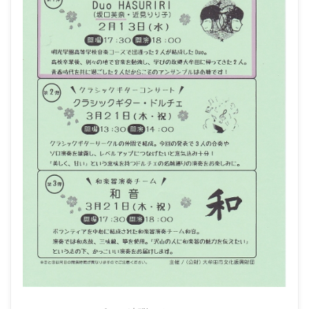
ト･
ギ
タ
ー
(福
岡
県
大
牟
田
市)