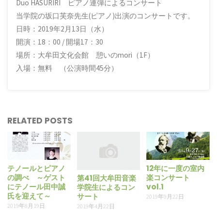
Duo HASURIRI ピアノ連弾によるコンサート
当学院の坂口芙奈先生(ピアノ)出演のコンサートです。
日時：2019年2月13日（水）
開演：18：00 / 開場17：30
場所：大牟田文化会館 憩いのmori（1F）
入場：無料 （公演時間45分）
RELATED POSTS
テノールとピアノ
12年に一度の室内
の調べ ～ゲスト
楽コンサート
第41回大牟田音楽
にテノール田中誠
vol.1
学院生によるコン
氏を迎えて～
サート
2019年9月22日
2019年8月19日
2019年4月22日