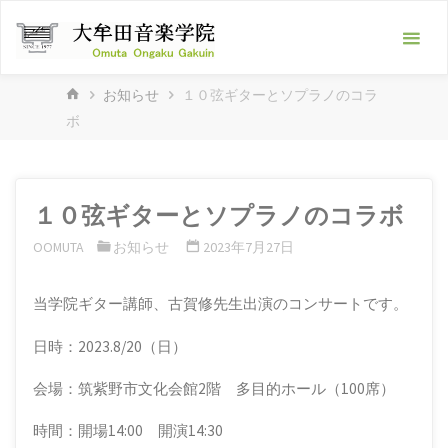
Skip
大
to
牟
content
田
HOME
お知らせ
１０弦ギターとソプラノのコラ
音
ボ
楽
学
院
１０弦ギターとソプラノのコラボ
-ピ
OOMUTA
お知らせ
2023年7月27日
ア
ノ
当学院ギター講師、古賀修先生出演のコンサートです。
教
室･
日時：2023.8/20（日）
フ
会場：筑紫野市文化会館2階 多目的ホール（100席）
ル
時間：開場14:00 開演14:30
ー