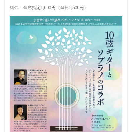
ト･
料金：全席指定1,000円（当日1,500円）
ギ
タ
ー
(福
岡
県
大
牟
田
市)