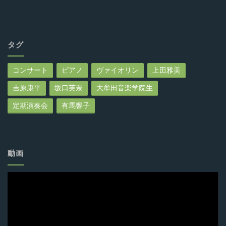
タグ
コンサート
ピアノ
ヴァイオリン
上田雅美
吉原康平
坂口芙奈
大牟田音楽学院生
定期演奏会
有馬響子
動画
動
画
プ
レ